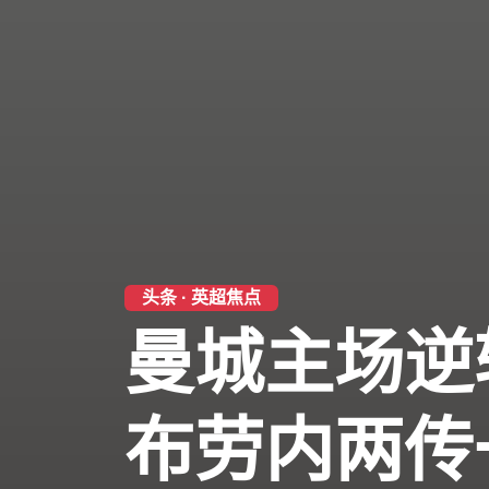
头条 · 英超焦点
曼城主场逆
布劳内两传