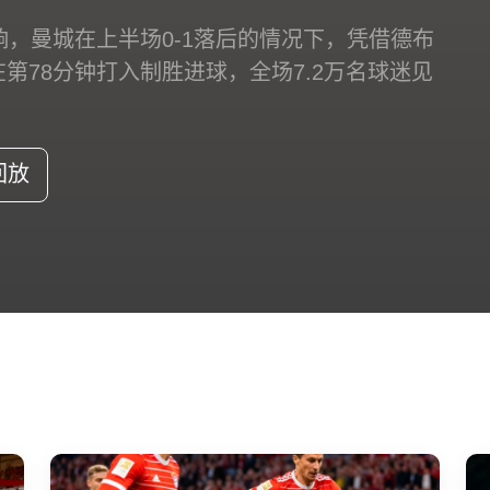
响，曼城在上半场0-1落后的情况下，凭借德布
第78分钟打入制胜进球，全场7.2万名球迷见
回放