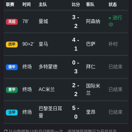
联赛
时间
主队
比分
客队
状态
3 -
● 进行
78'
曼城
阿森纳
英超
中
2
4 -
90+2'
皇马
巴萨
补时
西甲
1
0 -
终场
多特蒙德
拜仁
已结束
德甲
3
2 -
国际米
终场
AC米兰
已结束
意甲
兰
2
5 -
巴黎圣日耳
终场
里昂
已结束
法甲
曼
0
比分数据每15秒自动刷新一次，进球弹窗提醒已为开启状态