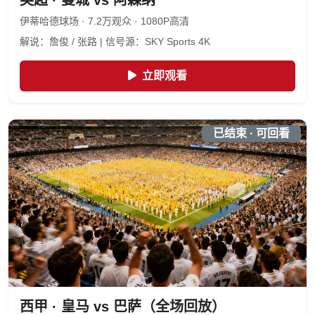
伊蒂哈德球场 · 7.2万观众 · 1080P高清
解说：詹俊 / 张路 | 信号源：SKY Sports 4K
立即观看
已结束 · 可回看
西甲 · 皇马 vs 巴萨（全场回放）