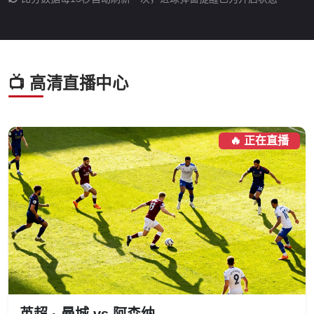
📺 高清直播中心
🔥 正在直播
英超 · 曼城 vs 阿森纳