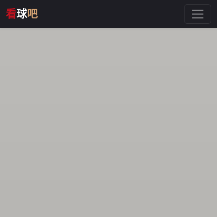
看
球
吧