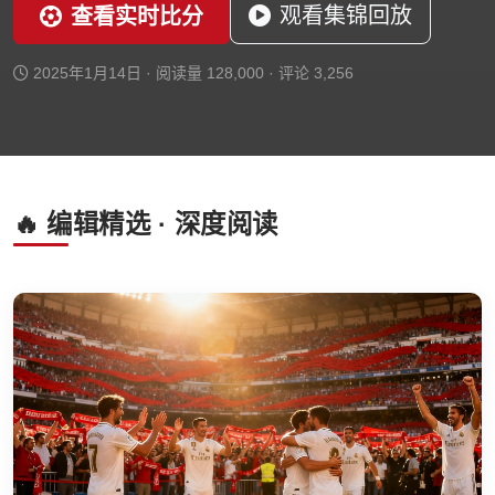
观看集锦回放
查看实时比分
2025年1月14日 · 阅读量 128,000 · 评论 3,256
🔥 编辑精选 · 深度阅读