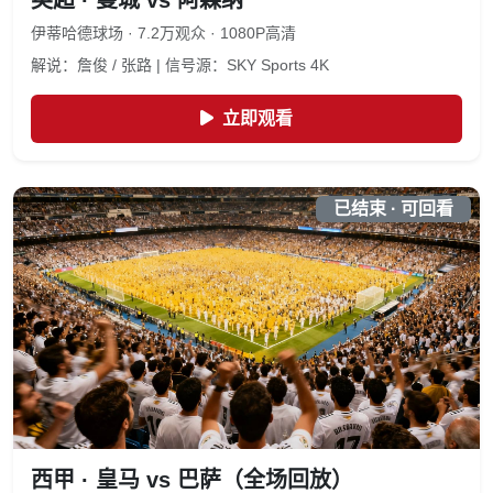
伊蒂哈德球场 · 7.2万观众 · 1080P高清
解说：詹俊 / 张路 | 信号源：SKY Sports 4K
立即观看
已结束 · 可回看
西甲 · 皇马 vs 巴萨（全场回放）