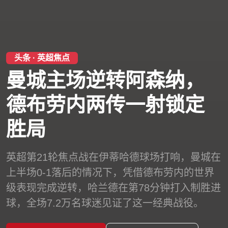
头条 · 英超焦点
曼城主场逆转阿森纳，
德布劳内两传一射锁定
胜局
英超第21轮焦点战在伊蒂哈德球场打响，曼城在
上半场0-1落后的情况下，凭借德布劳内的世界
级表现完成逆转，哈兰德在第78分钟打入制胜进
球，全场7.2万名球迷见证了这一经典战役。