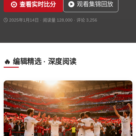
观看集锦回放
查看实时比分
2025年1月14日 · 阅读量 128,000 · 评论 3,256
🔥 编辑精选 · 深度阅读